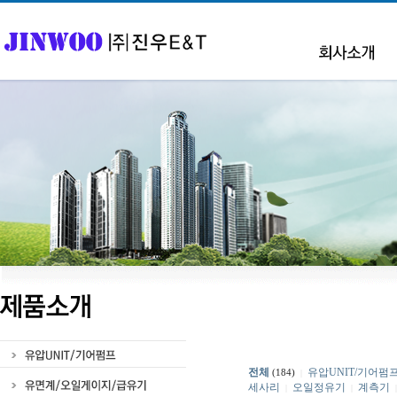
전체
유압UNIT/기어펌
(184)
|
세사리
오일정유기
계측기
|
|
|