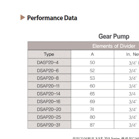
유압기어펌프 SAP-20A Series 플로우