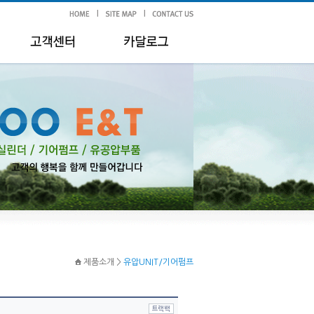
제품소개 >
유압UNIT/기어펌프