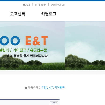
제품소개 >
유압UNIT/기어펌프