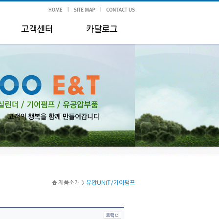
제품소개 >
유압UNIT/기어펌프