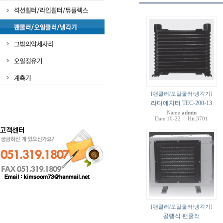
[팬쿨러/오일쿨러/냉각기]
라디에치터 TEC-200-13
Name.
admin
Date.10-22
Hit.3701
|
[팬쿨러/오일쿨러/냉각기]
공랭식 팬쿨러