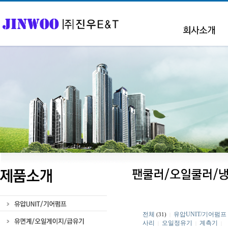
전체
유압UNIT/기어펌프
(31)
|
사리
오일정유기
계측기
|
|
|